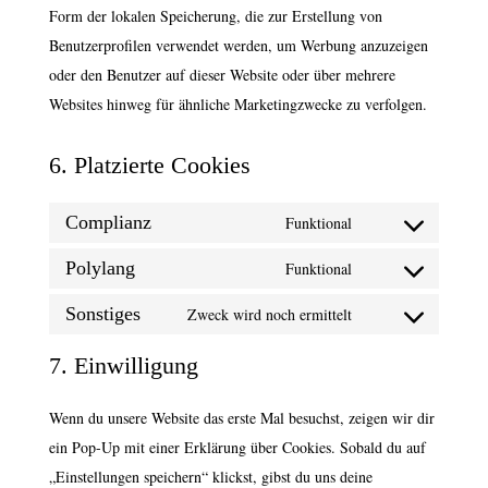
Form der lokalen Speicherung, die zur Erstellung von
Benutzerprofilen verwendet werden, um Werbung anzuzeigen
oder den Benutzer auf dieser Website oder über mehrere
Websites hinweg für ähnliche Marketingzwecke zu verfolgen.
6. Platzierte Cookies
Complianz
Funktional
Consent
to
Polylang
Funktional
Consent
service
to
Sonstiges
Zweck wird noch ermittelt
complianz
Consent
service
to
7. Einwilligung
polylang
service
sonstiges
Wenn du unsere Website das erste Mal besuchst, zeigen wir dir
ein Pop-Up mit einer Erklärung über Cookies. Sobald du auf
„Einstellungen speichern“ klickst, gibst du uns deine