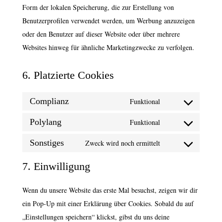
Form der lokalen Speicherung, die zur Erstellung von
Benutzerprofilen verwendet werden, um Werbung anzuzeigen
oder den Benutzer auf dieser Website oder über mehrere
Websites hinweg für ähnliche Marketingzwecke zu verfolgen.
6. Platzierte Cookies
Complianz
Funktional
Consent
to
Polylang
Funktional
Consent
service
to
Sonstiges
Zweck wird noch ermittelt
complianz
Consent
service
to
7. Einwilligung
polylang
service
sonstiges
Wenn du unsere Website das erste Mal besuchst, zeigen wir dir
ein Pop-Up mit einer Erklärung über Cookies. Sobald du auf
„Einstellungen speichern“ klickst, gibst du uns deine