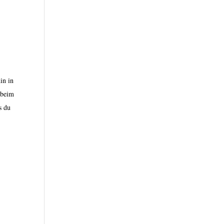
in in
 beim
s du