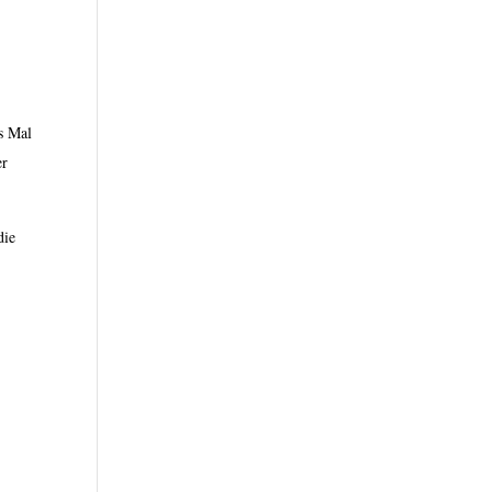
es Mal
er
die