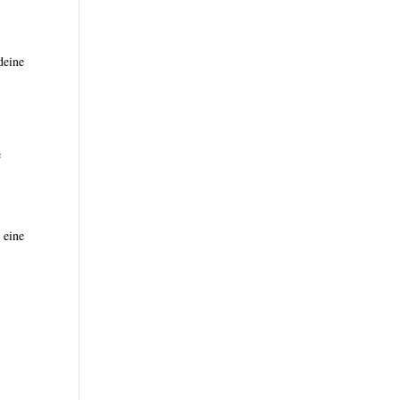
deine
e
 eine