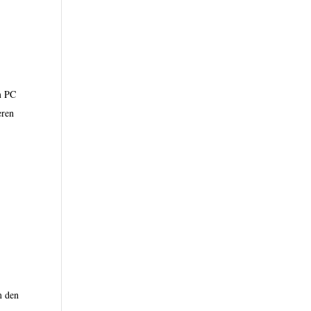
m PC
eren
r
m den