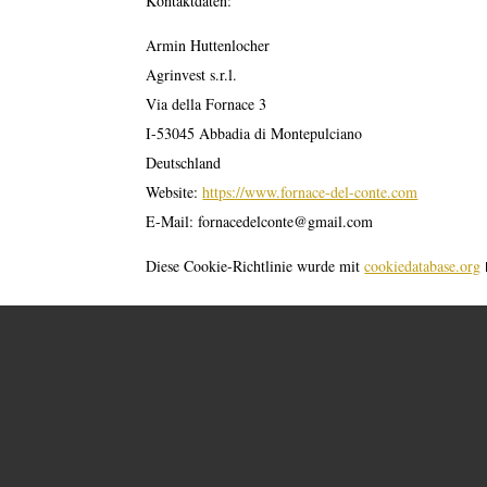
Kontaktdaten:
Armin Huttenlocher
Agrinvest s.r.l.
Via della Fornace 3
I-53045 Abbadia di Montepulciano
Deutschland
Website:
https://www.fornace-del-conte.com
E-Mail:
fornacedelconte@
gmail.com
Diese Cookie-Richtlinie wurde mit
cookiedatabase.org