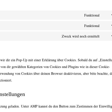
Funktional
Conse
to
Funktional
Conse
servic
to
Zweck wird noch ermittelt
compl
Conse
servic
to
polyl
servic
sonsti
 wir dir ein Pop-Up mit einer Erklärung über Cookies. Sobald du auf „Einstel
le von dir gewählten Kategorien von Cookies und Plugins wie in dieser Cookie-
rwendung von Cookies über deinen Browser deaktivieren, aber bitte beachte, d
tioniert.
nstellungen
stützung geladen. Unter AMP kannst du den Button zum Zustimmen der Einwilli