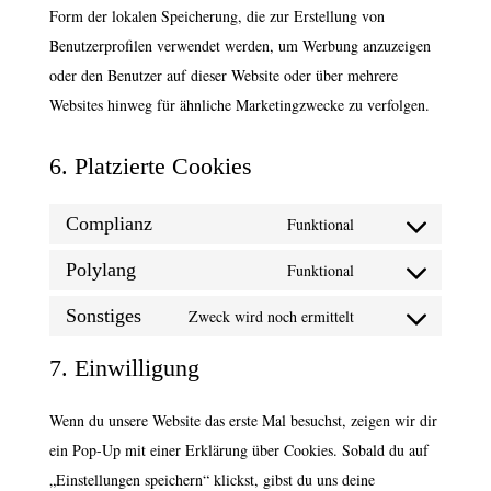
Form der lokalen Speicherung, die zur Erstellung von
Benutzerprofilen verwendet werden, um Werbung anzuzeigen
oder den Benutzer auf dieser Website oder über mehrere
Websites hinweg für ähnliche Marketingzwecke zu verfolgen.
6. Platzierte Cookies
Complianz
Funktional
Consent
to
Polylang
Funktional
Consent
service
to
Sonstiges
Zweck wird noch ermittelt
complianz
Consent
service
to
7. Einwilligung
polylang
service
sonstiges
Wenn du unsere Website das erste Mal besuchst, zeigen wir dir
ein Pop-Up mit einer Erklärung über Cookies. Sobald du auf
„Einstellungen speichern“ klickst, gibst du uns deine